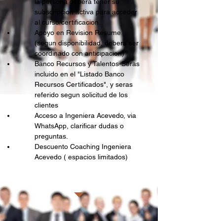
la persona debera tener su
subscripcion activa para acceder
al curso/certificacion.​
Apoyo en Revision Resume
(segun disponibilidad, debera ser
coordinado con anticipacion)
Banco Recursos y Talentos-Seras
incluido en el "Listado Banco
Recursos Certificados", y seras
referido segun solicitud de los
clientes
Acceso a Ingeniera Acevedo, via
WhatsApp, clarificar dudas o
preguntas.
Descuento Coaching Ingeniera
Acevedo ( espacios limitados)