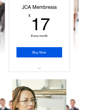
JCA Membresia
17$
$
17
Every month
Buy Now
Automatic monthly billing
Cancel anytime
Consistent service access