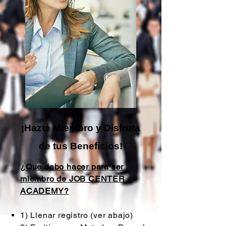
¡Hazte Miembro y Disfruta
de tus Beneficios!
¿Que debo hacer para ser
miembro de JOB CENTER
ACADEMY?
1) Llenar registro (ver abajo)