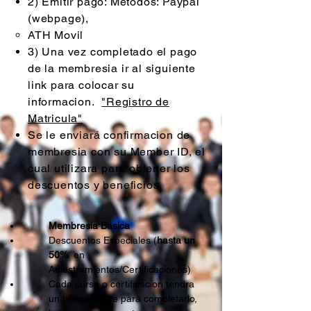
2) Emitir pago: Metodos: Paypal
(webpage),
ATH Movil​
3) Una vez completado el pago
de la membresia ir al siguiente
link para colocar su
informacion.
"Registro de
Matricula"
Se le enviará confirmacion de
membresia con su Member ID, el
cual utilizara para obtener los
descuentos y beneficios
Membresia Basica
Descuentos Especiales (
hasta un
50%
en
Adiestramientos/Certificaciones​)
Cada curso o certificacion tendra
un tiempo limite para completarlo,